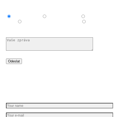
Mám zájem o
Explainer video
Produktové video
Reklamní
spot
E-learningové a vzdělávací video
Nechám si
poradit
Set your idea in motion
Get a free quote