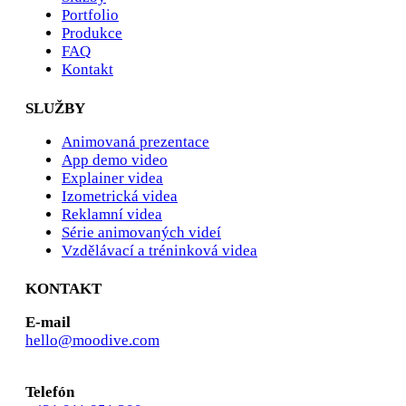
Portfolio
Produkce
FAQ
Kontakt
SLUŽBY
Animovaná prezentace
App demo video
Explainer videa
Izometrická videa
Reklamní videa
Série animovaných videí
Vzdělávací a tréninková videa
KONTAKT
E-mail
hello@moodive.com
Telefón