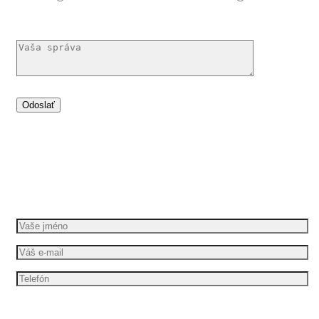
poradiť
Dáme vašim nápadům pohyb
Požádejte o bezplatnou cenovou nabídku