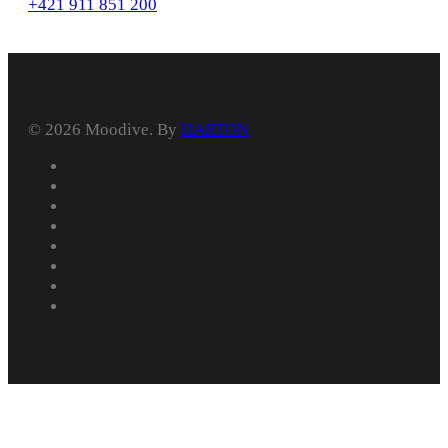
+421 911 851 200
© 2026 Moodive. By
HARTON
facebook
vimeo
youtube
instagram
behance
whatsapp
phone
email
Úvod