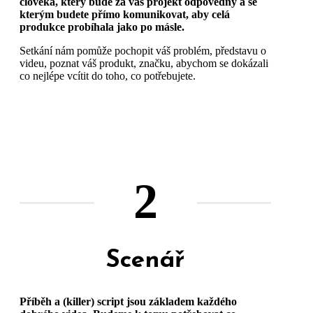
člověka, který bude za váš projekt odpovědný a se
kterým budete přímo komunikovat, aby celá
produkce probíhala jako po másle.
Setkání nám pomůže pochopit váš problém, představu o
videu, poznat váš produkt, značku, abychom se dokázali
co nejlépe vcítit do toho, co potřebujete.
2
Scenář
Příběh a (killer) script jsou základem každého