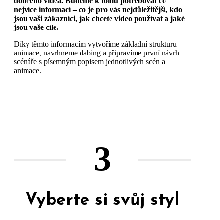
dobrého videa. Budeme k tomu potřebovat co
nejvíce informací – co je pro vás nejdůležitější, kdo
jsou vaši zákazníci, jak chcete video používat a jaké
jsou vaše cíle.
Díky těmto informacím vytvoříme základní strukturu
animace, navrhneme dabing a připravíme první návrh
scénáře s písemným popisem jednotlivých scén a
animace.
3
Vyberte si svůj styl