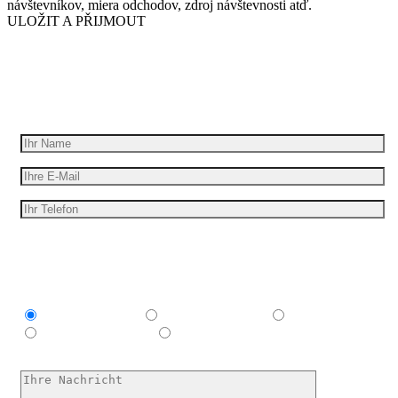
návštevníkov, miera odchodov, zdroj návštevnosti atď.
ULOŽIT A PŘIJMOUT
Wir geben Ihre Idee für Bewegung
Erhalten Sie ein kostenloses Angebot
Ich bin interessant in
Explainer video
Marketing Video
Werbespot
E-Learning-Video
Ich habe keine Ahnung, hilf mir