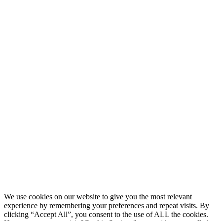
Služby
Portfolio
Explainer videa
Produkce
Reklamní videa
Vzdělávací a tréninková
Kontakt
videa
Cenová nabídka
Animovaná prezentace
Série animovaných videí
CZ
Izometrická videa
We use cookies on our website to give you the most relevant
EN
experience by remembering your preferences and repeat visits. By
App demo video
clicking “Accept All”, you consent to the use of ALL the cookies.