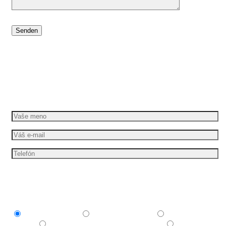
Dáme vašim nápadom pohyb
Požiadajte o bezplatnú cenovú ponuku
Mám záujem o
Explainer video
Produktové video
Reklamné
video
E-learningové a vzdelávacie video
Nechám si