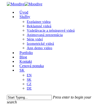
Skip
to
Close
Menu
Úvod
main
Menu
Služby
content
Explainer videa
Reklamné videá
Vzdelávacie a tréningové videá
Animovaná prezentácia
Série videí
Izometrické videá
App demo video
Portfolio
Blog
Kontakt
Cenová ponuka
SK
EN
SK
CZ
DE
Press enter to begin your
search
Close