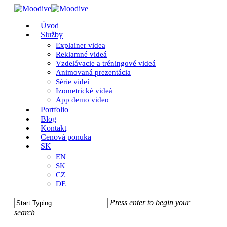
Skip
to
Close
Menu
Úvod
main
Menu
Služby
content
Explainer videa
Reklamné videá
Vzdelávacie a tréningové videá
Animovaná prezentácia
Série videí
Izometrické videá
App demo video
Portfolio
Blog
Kontakt
Cenová ponuka
SK
EN
SK
CZ
DE
Press enter to begin your
search
Close