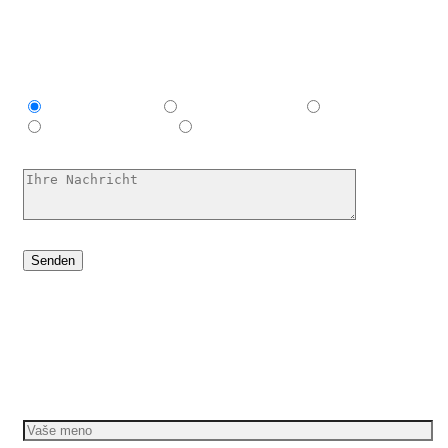
Ich bin interessant in
Explainer video
Marketing Video
Werbespot
E-Learning-Video
Ich habe keine Ahnung, hilf mir
Dáme vašim nápadom pohyb
Požiadajte o bezplatnú cenovú ponuku