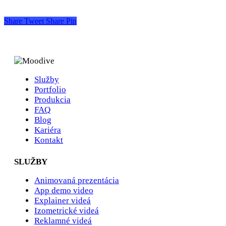
Share
Tweet
Share
Pin
Služby
Portfolio
Produkcia
FAQ
Blog
Kariéra
Kontakt
SLUŽBY
Animovaná prezentácia
App demo video
Explainer videá
Izometrické videá
Reklamné videá