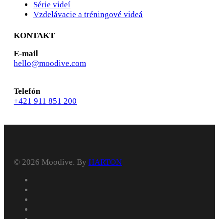
Série videí
Vzdelávacie a tréningové videá
KONTAKT
E-mail
hello@moodive.com
Telefón
+421 911 851 200
© 2026 Moodive. By
HARTON
facebook
vimeo
youtube
instagram
behance