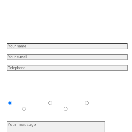
Set your idea in motion
Get a free quote
I am interesting in
Explainer video
Product video
Commercial
spots
E-learning video
I have no idea, help me