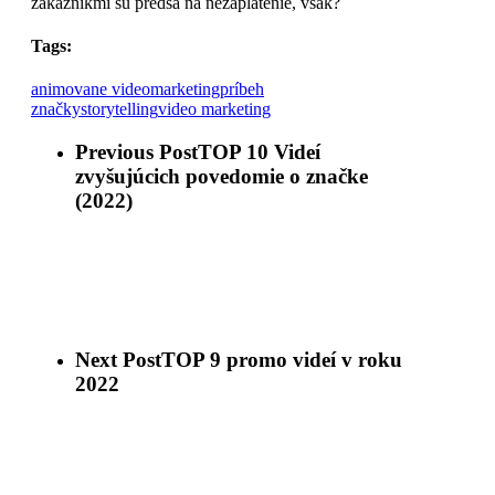
zákazníkmi sú predsa na nezaplatenie, však?
Tags:
animovane video
marketing
príbeh
značky
storytelling
video marketing
Previous Post
TOP 10 Videí
zvyšujúcich povedomie o značke
(2022)
Next Post
TOP 9 promo videí v roku
2022