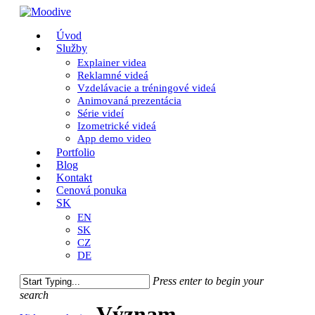
Skip
to
Close
Menu
Úvod
main
Menu
Služby
content
Explainer videa
Reklamné videá
Vzdelávacie a tréningové videá
Animovaná prezentácia
Série videí
Izometrické videá
App demo video
Portfolio
Blog
Kontakt
Cenová ponuka
SK
EN
SK
CZ
DE
Press enter to begin your
search
Close
Význam