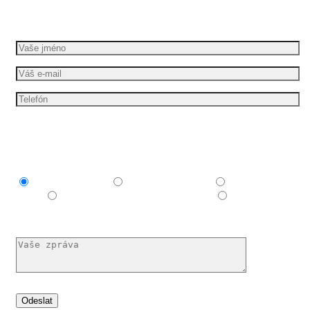
Požádejte o bezplatnou cenovou nabídku
Mám zájem o
Explainer video
Produktové video
Reklamní
spot
E-learningové a vzdělávací video
Nechám si
poradit