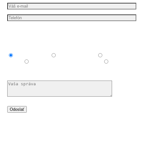
Mám záujem o
Explainer video
Produktové video
Reklamné
video
E-learningové a vzdelávacie video
Nechám si
poradiť
Dáme vašim nápadům pohyb