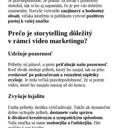
Je pravdepodobné, že pokiaľ sa divák s príbehom
stotožní, tak si ho aj zapamätá, čo je pre vás dobrým
znamením. Navyše vytvoríte
zaujímavý a hodnotný
obsah
, vďaka ktorému si publikum vytvorí
pozitívny
postoj k vašej značke
.
Prečo je storytelling dôležitý
v rámci video marketingu?
Udržuje pozornosť
Príbehy sú pútavé, a preto
priťahujú našu pozornosť
.
Keď divák sleduje príbeh, ktorý ho zaujal, tak sa jeho
zvedavosť po pokračovaní a rozuzlení zápletky
zvyšuje
. Je teda veľká pravdepodobnosť, že si pozrie
video, ktoré ho zaujalo naozaj až do konca.
Zvyšuje lojalitu
Ľudia príbehy skrátka vyhľadávajú. Takže ak dostatočne
dobre uchopíte príbeh,
dostanete vašu správu
k divákovi kreatívnym a sympatickým spôsobom
.
Vaša značka sa stane
osobnejšia a ľudskejšia
, čím
zvýšite k nej lojalitu.