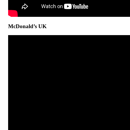
McDonald’s UK