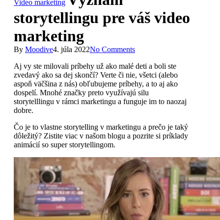
Video marketing
Search
storytellingu pre váš video
marketing
By
Moodive
4. júla 2022
No Comments
Aj vy ste milovali príbehy už ako malé deti a boli ste
zvedavý ako sa dej skončí? Verte či nie, všetci (alebo
aspoň väčšina z nás) obľubujeme príbehy, a to aj ako
dospelí. Mnohé značky preto využívajú silu
storytelllingu v rámci marketingu a funguje im to naozaj
dobre.
Čo je to vlastne storytelling v marketingu a prečo je taký
dôležitý? Zistite viac v našom blogu a pozrite si príklady
animácií so super storytellingom.