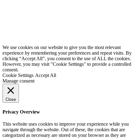
Cenová ponuka
Animovaná prezentácia
Série videí
SK
Izometrické videá
We use cookies on our website to give you the most relevant
EN
experience by remembering your preferences and repeat visits. By
App demo video
clicking “Accept All”, you consent to the use of ALL the cookies.
SK
However, you may visit "Cookie Settings" to provide a controlled
consent.
Cookie Settings
Accept All
CZ
Manage consent
DE
Close
Privacy Overview
This website uses cookies to improve your experience while you
navigate through the website. Out of these, the cookies that are
categorized as necessary are stored on your browser as they are