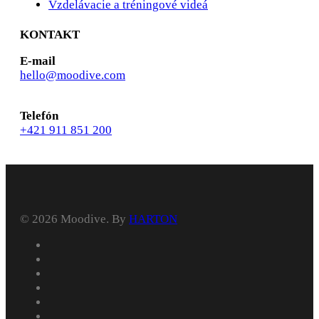
Vzdelávacie a tréningové videá
KONTAKT
E-mail
hello@moodive.com
Telefón
+421 911 851 200
© 2026 Moodive. By
HARTON
facebook
vimeo
youtube
instagram
behance
whatsapp