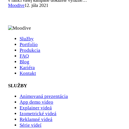
v rámci vašej kampane dokážete výrazne…
Moodive
12. júla 2021
Služby
Portfolio
Produkcia
FAQ
Blog
Kariéra
Kontakt
SLUŽBY
Animovaná prezentácia
App demo video
Explainer videá
Izometrické videá
Reklamné videá
Série videí