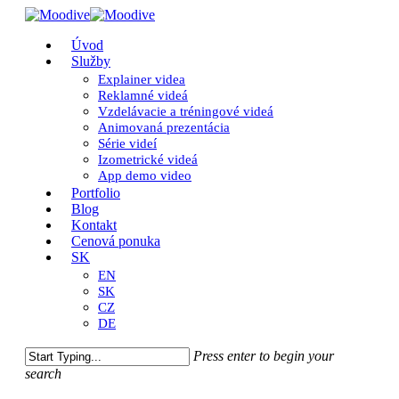
Skip
to
Close
Menu
Úvod
main
Menu
Služby
content
Explainer videa
Reklamné videá
Vzdelávacie a tréningové videá
Animovaná prezentácia
Série videí
Izometrické videá
App demo video
Portfolio
Blog
Kontakt
Cenová ponuka
SK
EN
SK
CZ
DE
Press enter to begin your
search
Close