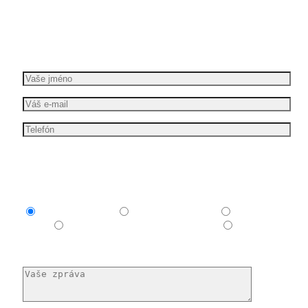
Dáme vašim nápadům pohyb
Požádejte o bezplatnou cenovou nabídku
Mám zájem o
Explainer video
Produktové video
Reklamní
spot
E-learningové a vzdělávací video
Nechám si
poradit