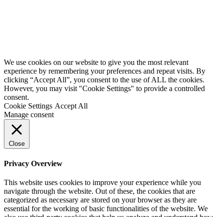
Cenová ponuka
Animovaná prezentácia
Série videí
SK
Izometrické videá
We use cookies on our website to give you the most relevant
EN
experience by remembering your preferences and repeat visits. By
App demo video
clicking “Accept All”, you consent to the use of ALL the cookies.
SK
However, you may visit "Cookie Settings" to provide a controlled
consent.
Cookie Settings
Accept All
CZ
Manage consent
DE
Close
Privacy Overview
This website uses cookies to improve your experience while you
navigate through the website. Out of these, the cookies that are
categorized as necessary are stored on your browser as they are
essential for the working of basic functionalities of the website. We