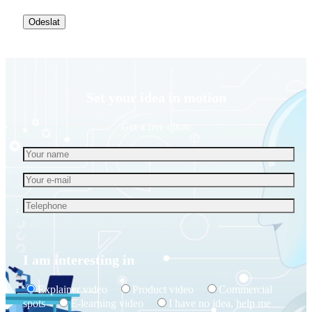
Set your idea in motion
Get a free quote
I am interesting in
Explainer video
Product video
Commercial
spots
E-learning video
I have no idea, help me