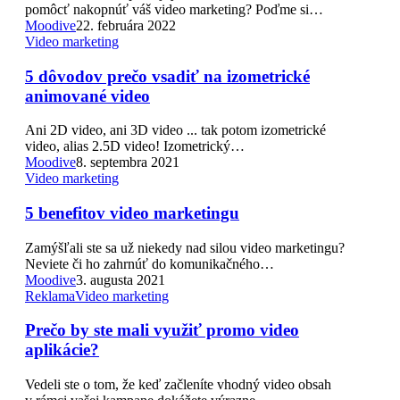
pomôcť nakopnúť váš video marketing? Poďme si…
Moodive
22. februára 2022
Video marketing
5 dôvodov prečo vsadiť na izometrické
animované video
Ani 2D video, ani 3D video ... tak potom izometrické
video, alias 2.5D video! Izometrický…
Moodive
8. septembra 2021
Video marketing
5 benefitov video marketingu
Zamýšľali ste sa už niekedy nad silou video marketingu?
Neviete či ho zahrnúť do komunikačného…
Moodive
3. augusta 2021
Reklama
Video marketing
Prečo by ste mali využiť promo video
aplikácie?
Vedeli ste o tom, že keď začleníte vhodný video obsah