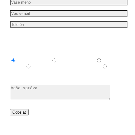
Mám záujem o
Explainer video
Produktové video
Reklamné
video
E-learningové a vzdelávacie video
Nechám
si poradiť