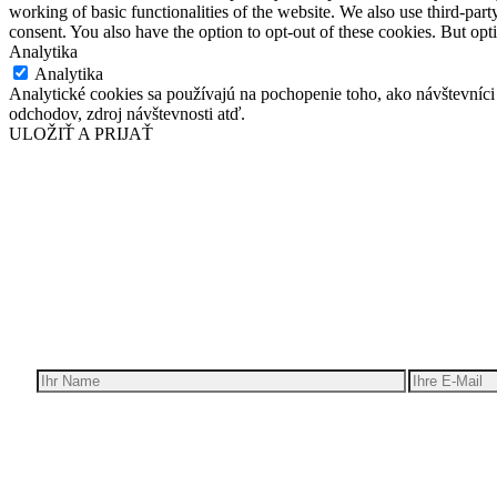
working of basic functionalities of the website. We also use third-pa
consent. You also have the option to opt-out of these cookies. But op
Analytika
Analytika
Analytické cookies sa používajú na pochopenie toho, ako návštevníci
odchodov, zdroj návštevnosti atď.
ULOŽIŤ A PRIJAŤ
Wir ge
Erh
Ich bin interessant in