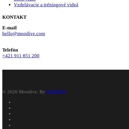
Vzdelávacie a tréningové videá
KONTAKT
E-mail
hello@moodive.com
Telefón
+421 911 851 200
© 2026 Moodive. By
HARTON
facebook
vimeo
youtube
instagram
behance