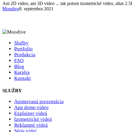
Ani 2D video, ani 3D video ... tak potom izometrické video, alias 2
Moodive
8. septembra 2021
Služby
Portfolio
Produkcia
FAQ
Blog
Kariéra
Kontakt
SLUŽBY
Animovaná prezentácia
App demo video
Explainer videá
Izometrické videá
Reklamné videá
Série videí