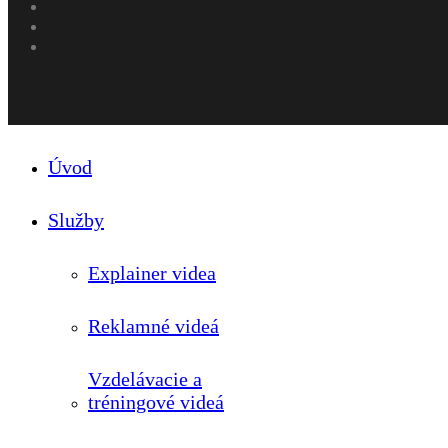
whatsapp
phone
email
Close
Úvod
Menu
Služby
Explainer videa
Reklamné videá
Vzdelávacie a
tréningové videá