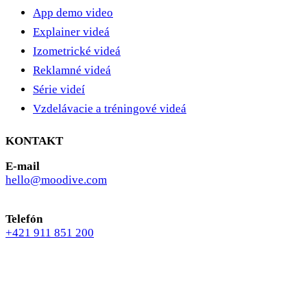
App demo video
Explainer videá
Izometrické videá
Reklamné videá
Série videí
Vzdelávacie a tréningové videá
KONTAKT
E-mail
hello@moodive.com
Telefón
+421 911 851 200