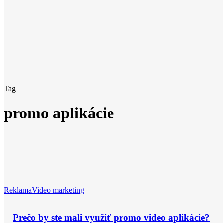
Tag
promo aplikácie
Reklama
Video marketing
Prečo by ste mali využiť promo video aplikácie?