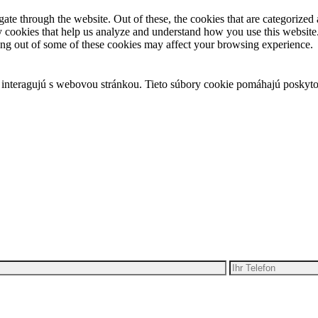
e through the website. Out of these, the cookies that are categorized a
rty cookies that help us analyze and understand how you use this websit
ting out of some of these cookies may affect your browsing experience.
 interagujú s webovou stránkou. Tieto súbory cookie pomáhajú poskyto
ben Ihre Idee für Bewegung
alten Sie ein kostenloses Angebot