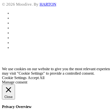
© 2026 Moodive. By
HARTON
facebook
vimeo
youtube
instagram
behance
whatsapp
phone
email
We use cookies on our website to give you the most relevant experien
may visit "Cookie Settings" to provide a controlled consent.
Cookie Settings
Accept All
Manage consent
Close
Privacy Overview