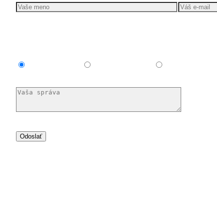
Mám záujem o
Explainer video
Produktové video
Reklamné video
Dám